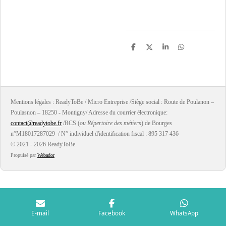
P
P
P
P
a
a
a
a
r
r
r
r
t
t
t
t
a
a
a
a
g
g
g
g
e
e
e
e
r
r
r
r
Mentions légales : ReadyToBe / Micro Entreprise /Siège social : Route de Poulanon –
Poulasnon – 18250 - Montigny/ Adresse du courrier électronique:
contact@readytobe.fr
/RCS (
ou Répertoire des métiers
) de Bourges
n°M18017287029 / N° individuel d'identification fiscal : 895 317 436
© 2021 - 2026 ReadyToBe
Propulsé par
Webador
E-mail
Facebook
WhatsApp