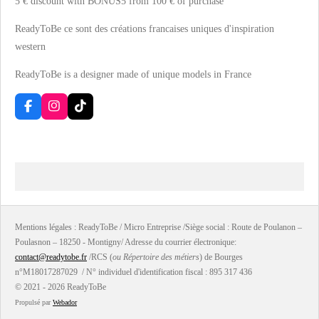
5 € discount with BONUS5 from 100 € of purchase
ReadyToBe ce sont des créations francaises uniques d'inspiration
western
ReadyToBe is a designer made
of unique models
in France
F
I
T
a
n
i
c
s
k
e
t
T
b
a
o
o
g
k
o
r
k
a
m
Mentions légales : ReadyToBe / Micro Entreprise /Siège social : Route de Poulanon –
Poulasnon – 18250 - Montigny/ Adresse du courrier électronique:
contact@readytobe.fr
/RCS (
ou Répertoire des métiers
) de Bourges
n°M18017287029 / N° individuel d'identification fiscal : 895 317 436
© 2021 - 2026 ReadyToBe
Propulsé par
Webador