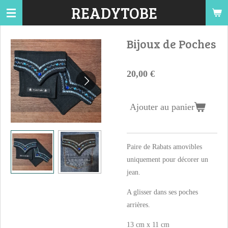
READYTOBE
Passer
au
contenu
Bijoux de Poches
principal
20,00 €
Ajouter au panier
Paire de Rabats amovibles
uniquement pour décorer un
jean.
A glisser dans ses poches
arrières.
13 cm x 11 cm