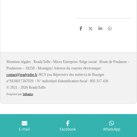
P
P
P
P
a
a
a
a
r
r
r
r
t
t
t
t
a
a
a
a
g
g
g
g
e
e
e
e
r
r
r
r
Mentions légales : ReadyToBe / Micro Entreprise /Siège social : Route de Poulanon –
Poulasnon – 18250 - Montigny/ Adresse du courrier électronique:
contact@readytobe.fr
/RCS (
ou Répertoire des métiers
) de Bourges
n°M18017287029 / N° individuel d'identification fiscal : 895 317 436
© 2021 - 2026 ReadyToBe
Propulsé par
Webador
E-mail
Facebook
WhatsApp