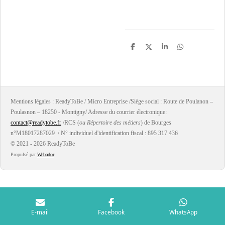
P
P
P
P
a
a
a
a
r
r
r
r
t
t
t
t
a
a
a
a
g
g
g
g
e
e
e
e
r
r
r
r
Mentions légales : ReadyToBe / Micro Entreprise /Siège social : Route de Poulanon –
Poulasnon – 18250 - Montigny/ Adresse du courrier électronique:
contact@readytobe.fr
/RCS (
ou Répertoire des métiers
) de Bourges
n°M18017287029 / N° individuel d'identification fiscal : 895 317 436
© 2021 - 2026 ReadyToBe
Propulsé par
Webador
E-mail
Facebook
WhatsApp