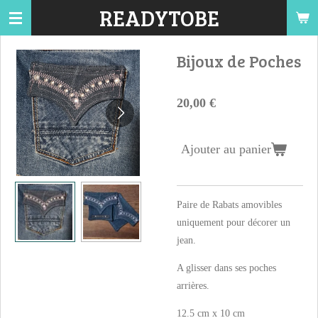
READYTOBE
Passer
au
contenu
Bijoux de Poches
principal
20,00 €
Ajouter au panier
Paire de Rabats amovibles
uniquement pour décorer un
jean.
A glisser dans ses poches
arrières.
12.5 cm x 10 cm