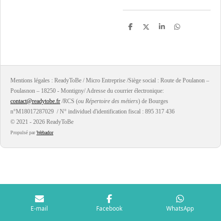
P
P
P
P
a
a
a
a
r
r
r
r
t
t
t
t
a
a
a
a
g
g
g
g
e
e
e
e
r
r
r
r
Mentions légales : ReadyToBe / Micro Entreprise /Siège social : Route de Poulanon –
Poulasnon – 18250 - Montigny/ Adresse du courrier électronique:
contact@readytobe.fr
/RCS (
ou Répertoire des métiers
) de Bourges
n°M18017287029 / N° individuel d'identification fiscal : 895 317 436
© 2021 - 2026 ReadyToBe
Propulsé par
Webador
E-mail
Facebook
WhatsApp