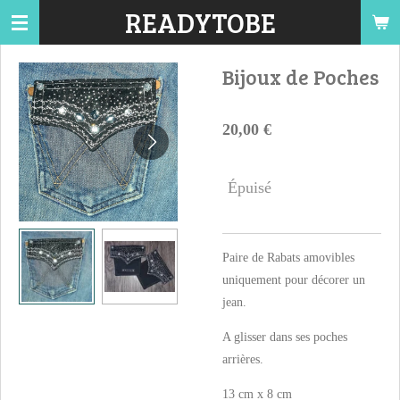
READYTOBE
Passer
au
contenu
Bijoux de Poches
principal
20,00 €
Épuisé
Paire de Rabats amovibles
uniquement pour décorer un
jean.
A glisser dans ses poches
arrières.
13 cm x 8 cm