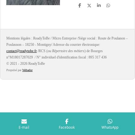
P
P
P
P
a
a
a
a
r
r
r
r
t
t
t
t
a
a
a
a
g
g
g
g
e
e
e
e
r
r
r
r
Mentions légales : ReadyToBe / Micro Entreprise /Siège social : Route de Poulanon –
Poulasnon – 18250 - Montigny/ Adresse du courrier électronique:
contact@readytobe.fr
/RCS (
ou Répertoire des métiers
) de Bourges
n°M18017287029 / N° individuel d'identification fiscal : 895 317 436
© 2021 - 2026 ReadyToBe
Propulsé par
Webador
E-mail
Facebook
WhatsApp