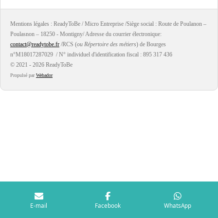
a
a
a
a
g
g
g
g
e
e
e
e
r
r
r
r
Mentions légales : ReadyToBe / Micro Entreprise /Siège social : Route de Poulanon –
Poulasnon – 18250 - Montigny/ Adresse du courrier électronique:
contact@readytobe.fr
/RCS (
ou Répertoire des métiers
) de Bourges
n°M18017287029 / N° individuel d'identification fiscal : 895 317 436
© 2021 - 2026 ReadyToBe
Propulsé par
Webador
E-mail
Facebook
WhatsApp