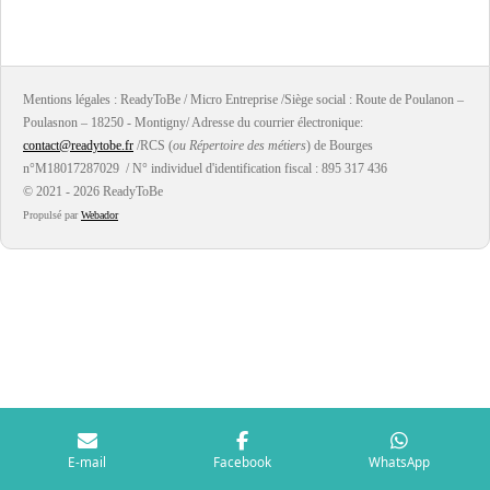
a
a
a
a
r
r
r
r
t
t
t
t
a
a
a
a
g
g
g
g
e
e
e
e
r
r
r
r
Mentions légales : ReadyToBe / Micro Entreprise /Siège social : Route de Poulanon –
Poulasnon – 18250 - Montigny/ Adresse du courrier électronique:
contact@readytobe.fr
/RCS (
ou Répertoire des métiers
) de Bourges
n°M18017287029 / N° individuel d'identification fiscal : 895 317 436
© 2021 - 2026 ReadyToBe
Propulsé par
Webador
E-mail
Facebook
WhatsApp