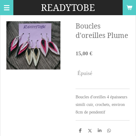
READYTOBE
Passer
au
contenu
Boucles
principal
d'oreilles Plume
15,00 €
Épuisé
Boucles d'oreilles 4 épaisseurs
simili cuir, crochets, environ
8cm de pendentif
P
P
P
P