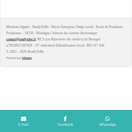
a
a
a
a
r
r
r
r
t
t
t
t
a
a
a
a
g
g
g
g
e
e
e
e
r
r
r
r
Mentions légales : ReadyToBe / Micro Entreprise /Siège social : Route de Poulanon –
Poulasnon – 18250 - Montigny/ Adresse du courrier électronique:
contact@readytobe.fr
/RCS (
ou Répertoire des métiers
) de Bourges
n°M18017287029 / N° individuel d'identification fiscal : 895 317 436
© 2021 - 2026 ReadyToBe
Propulsé par
Webador
E-mail
Facebook
WhatsApp