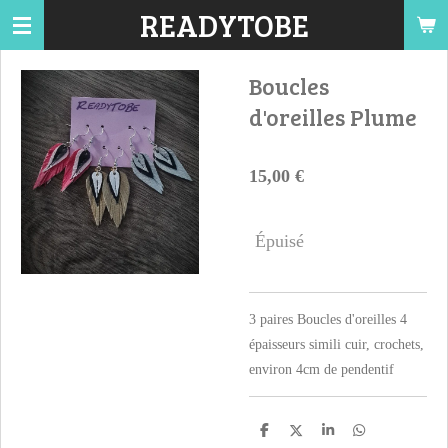
READYTOBE
Passer
au
contenu
Boucles
principal
d'oreilles Plume
15,00 €
Épuisé
3 paires Boucles d'oreilles 4
épaisseurs simili cuir, crochets,
environ 4cm de pendentif
P
P
P
P