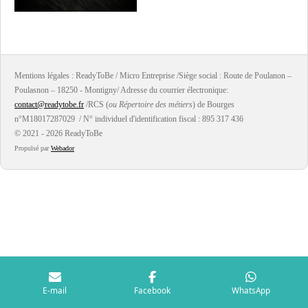
a
a
a
a
r
r
r
r
t
t
t
t
a
a
a
a
g
g
g
g
e
e
e
e
r
r
r
r
Mentions légales : ReadyToBe / Micro Entreprise /Siège social : Route de Poulanon –
Poulasnon – 18250 - Montigny/ Adresse du courrier électronique:
contact@readytobe.fr
/RCS (
ou Répertoire des métiers
) de Bourges
n°M18017287029 / N° individuel d'identification fiscal : 895 317 436
© 2021 - 2026 ReadyToBe
Propulsé par
Webador
E-mail
Facebook
WhatsApp