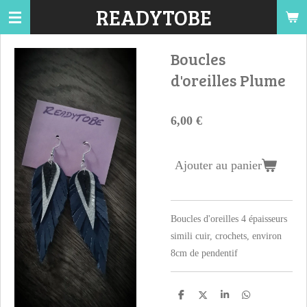
READYTOBE
Passer
au
contenu
Boucles
principal
d'oreilles Plume
6,00 €
Ajouter au panier
Boucles d'oreilles 4 épaisseurs
simili cuir, crochets, environ
8cm de pendentif
P
P
P
P