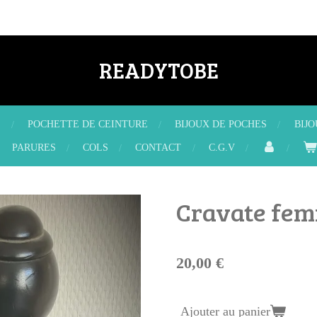
READYTOBE
X
POCHETTE DE CEINTURE
BIJOUX DE POCHES
BIJ
PARURES
COLS
CONTACT
C.G.V
Cravate fem
20,00 €
Ajouter au panier