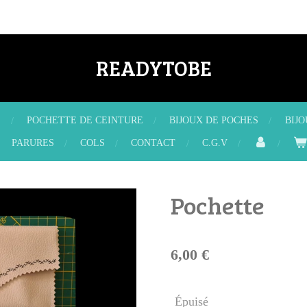
READYTOBE
X
POCHETTE DE CEINTURE
BIJOUX DE POCHES
BIJ
PARURES
COLS
CONTACT
C.G.V
Pochette
6,00 €
Épuisé