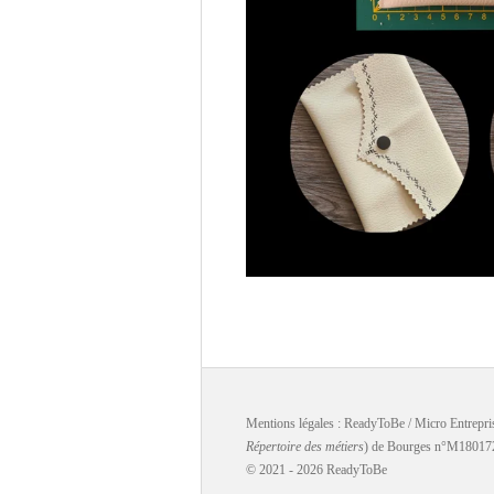
Mentions légales : ReadyToBe / Micro Entrepri
Répertoire des métiers
) de Bourges n°M18017287
© 2021 - 2026 ReadyToBe