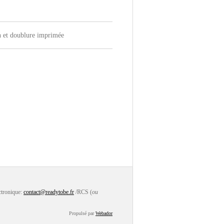
n et doublure imprimée
ctronique:
contact@readytobe.fr
/RCS (
ou
Propulsé par
Webador