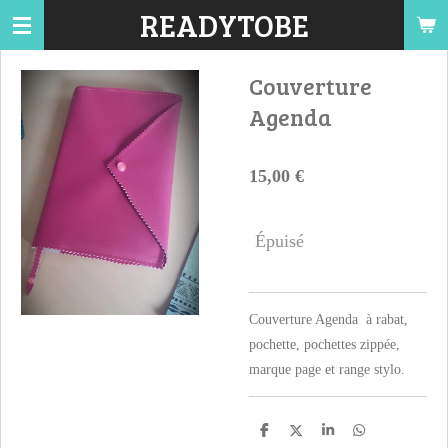
READYTOBE
Passer
au
contenu
Couverture
principal
Agenda
15,00 €
Épuisé
Couverture Agenda à rabat,
pochette, pochettes zippée,
marque page et range stylo.
P
P
P
P