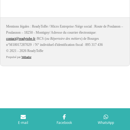
a
a
a
a
r
r
r
r
t
t
t
t
a
a
a
a
g
g
g
g
e
e
e
e
r
r
r
r
Mentions légales : ReadyToBe / Micro Entreprise /Siège social : Route de Poulanon –
Poulasnon – 18250 - Montigny/ Adresse du courrier électronique:
contact@readytobe.fr
/RCS (
ou Répertoire des métiers
) de Bourges
n°M18017287029 / N° individuel d'identification fiscal : 895 317 436
© 2021 - 2026 ReadyToBe
Propulsé par
Webador
E-mail
Facebook
WhatsApp