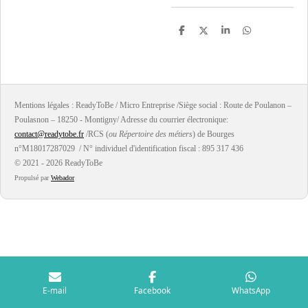
P
P
P
P
a
a
a
a
r
r
r
r
t
t
t
t
a
a
a
a
g
g
g
g
e
e
e
e
r
r
r
r
Mentions légales : ReadyToBe / Micro Entreprise /Siège social : Route de Poulanon –
Poulasnon – 18250 - Montigny/ Adresse du courrier électronique:
contact@readytobe.fr
/RCS (
ou Répertoire des métiers
) de Bourges
n°M18017287029 / N° individuel d'identification fiscal : 895 317 436
© 2021 - 2026 ReadyToBe
Propulsé par
Webador
E-mail
Facebook
WhatsApp