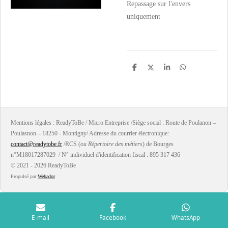
Repassage sur l'envers
uniquement
P
P
P
P
a
a
a
a
r
r
r
r
t
t
t
t
a
a
a
a
g
g
g
g
e
e
e
e
r
r
r
r
Mentions légales : ReadyToBe / Micro Entreprise /Siège social : Route de Poulanon –
Poulasnon – 18250 - Montigny/ Adresse du courrier électronique:
contact@readytobe.fr
/RCS (
ou Répertoire des métiers
) de Bourges
n°M18017287029 / N° individuel d'identification fiscal : 895 317 436
© 2021 - 2026 ReadyToBe
Propulsé par
Webador
E-mail
Facebook
WhatsApp