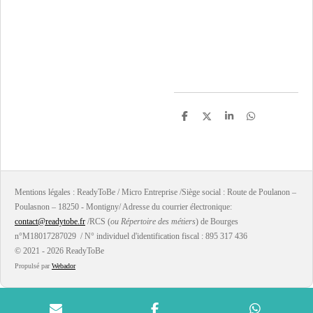
P
P
P
P
a
a
a
a
r
r
r
r
t
t
t
t
a
a
a
a
g
g
g
g
e
e
e
e
r
r
r
r
Mentions légales : ReadyToBe / Micro Entreprise /Siège social : Route de Poulanon –
Poulasnon – 18250 - Montigny/ Adresse du courrier électronique:
contact@readytobe.fr
/RCS (
ou Répertoire des métiers
) de Bourges
n°M18017287029 / N° individuel d'identification fiscal : 895 317 436
© 2021 - 2026 ReadyToBe
Propulsé par
Webador