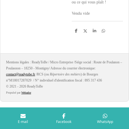
ou ce qui vous plaît !
Vendu vide
P
P
P
P
a
a
a
a
r
r
r
r
t
t
t
t
a
a
a
a
g
g
g
g
e
e
e
e
r
r
r
r
Mentions légales : ReadyToBe / Micro Entreprise /Siège social : Route de Poulanon –
Poulasnon – 18250 - Montigny/ Adresse du courrier électronique:
contact@readytobe.fr
/RCS (
ou Répertoire des métiers
) de Bourges
n°M18017287029 / N° individuel d'identification fiscal : 895 317 436
© 2021 - 2026 ReadyToBe
Propulsé par
Webador
E-mail
Facebook
WhatsApp