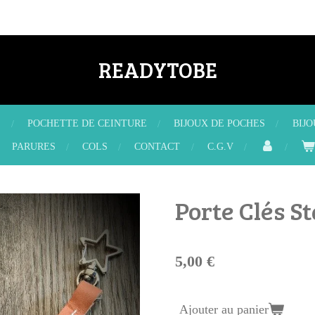
READYTOBE
X
POCHETTE DE CEINTURE
BIJOUX DE POCHES
BIJ
PARURES
COLS
CONTACT
C.G.V
Porte Clés St
5,00 €
Ajouter au panier