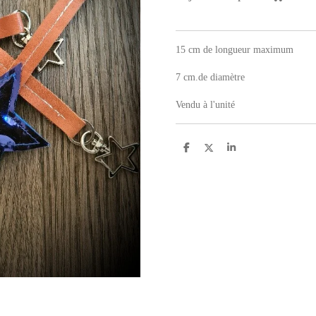
15 cm de longueur maximum
7 cm.de diamètre
Vendu à l'unité
P
P
P
a
a
a
r
r
r
t
t
t
a
a
a
g
g
g
e
e
e
r
r
r