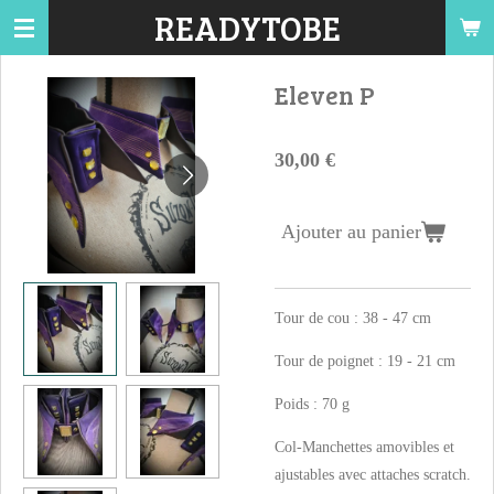
READYTOBE
Passer
au
contenu
Eleven P
principal
30,00 €
Ajouter au panier
Tour de cou : 38 - 47 cm
Tour de poignet : 19 - 21 cm
Poids : 70 g
Col-Manchettes amovibles et
ajustables avec attaches scratch.