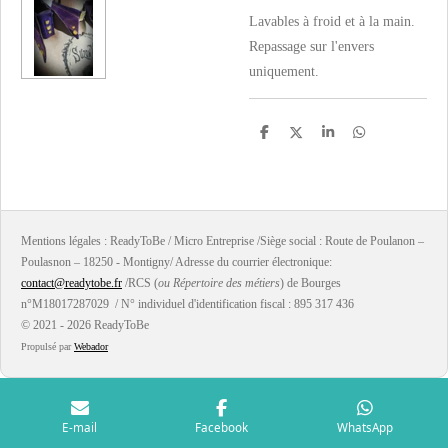
Lavables à froid et à la main.
Repassage sur l'envers
uniquement.
P
P
P
P
a
a
a
a
r
r
r
r
t
t
t
t
a
a
a
a
g
g
g
g
e
e
e
e
r
r
r
r
Mentions légales : ReadyToBe / Micro Entreprise /Siège social : Route de Poulanon –
Poulasnon – 18250 - Montigny/ Adresse du courrier électronique:
contact@readytobe.fr
/RCS (
ou Répertoire des métiers
) de Bourges
n°M18017287029 / N° individuel d'identification fiscal : 895 317 436
© 2021 - 2026 ReadyToBe
Propulsé par
Webador
E-mail
Facebook
WhatsApp