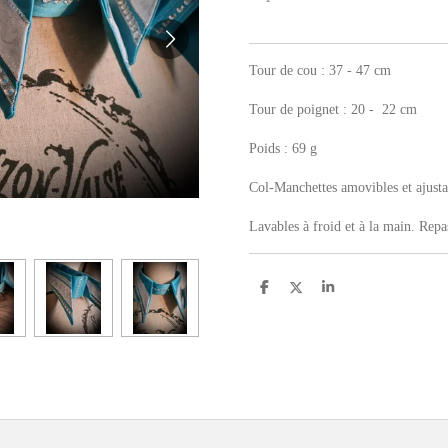
Tour de cou : 37 - 47 cm
Tour de poignet : 20 - 22 cm
Poids : 69 g
Col-Manchettes amovibles et ajustab
Lavables à froid et à la main. Repa
P
P
P
a
a
a
r
r
r
t
t
t
a
a
a
g
g
g
e
e
e
r
r
r